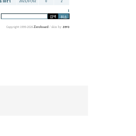
s Int'l
2021/07/02
0
2
1
zero
Copyright 1999-2026
Zeroboard
/ skin by